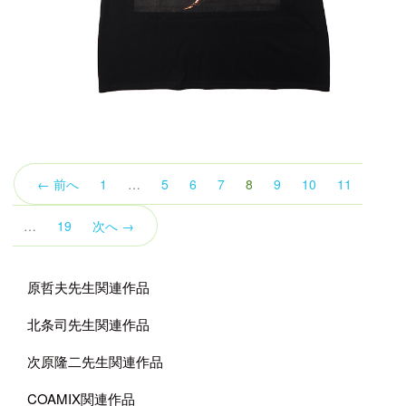
（こ
← 前へ
1
…
5
6
7
8
9
10
11
の
ペ
…
19
次へ →
ー
ジ）
原哲夫先生関連作品
北条司先生関連作品
次原隆二先生関連作品
COAMIX関連作品